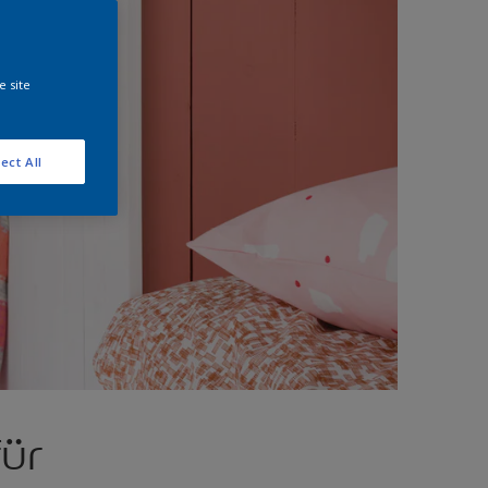
e site
ect All
ür