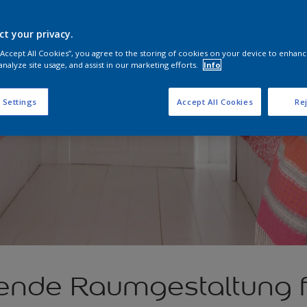
ct your privacy.
 “Accept All Cookies”, you agree to the storing of cookies on your device to enhanc
analyze site usage, and assist in our marketing efforts.
Info
 Settings
Accept All Cookies
Rej
rende Raumgestaltung f