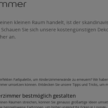
immer
inen kleinen Raum handelt, ist der skandinavis
 Schauen Sie sich unsere kostengünstigen Deko
her an.
erfekten Farbpalette, um Kinderzimmerwände zu erneuern? Wir haben e
immer umsetzen können. Entdecken Sie unsere Tipps und Tricks, um 
derzimmer bestmöglich gestalten
einen Räumen streichen, können Sie genauso großartige Ideen umsetz
ie beispielsweise Farbzonen, um bisher ungenutzte Ecken in Lounge-