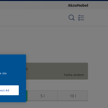
Shady Grey B40
e site
Farbe ändern
röße
ect All
2,5 l
5 l
10 l