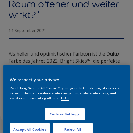
Raum offener und weiter
wirkt?"
14 September 2021
Als heller und optimistischer Farbton ist die Dulux
Farbe des Jahres 2022, Bright Skies™, die perfekte
Möglichkeit, um frischen Wind in jeden Raum zu
bringen. Anhand der komplementären
We respect your privacy.
Trendpaletten haben wir vier Ideen
By clicking “Accept All Cookies”, you agree to the storing of cookies
zusammengestellt, wie Sie Ihren Raum heller und
on your device to enhance site navigation, analyze site usage, and
luftiger gestalten können – vom Streichen der
assist in our marketing efforts.
Info
Decke bis zu zweifarbigen Wänden ...
Cookies Settings
Accept All Cookies
Reject All