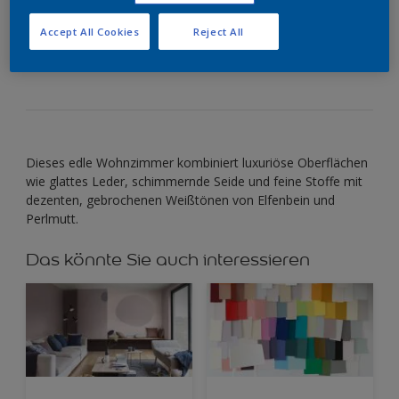
Accept All Cookies
Reject All
Gebrochene Weißtöne verleihen einem eleganten,
modernen Wohnzimmer eine sanfte Note.
Dieses edle Wohnzimmer kombiniert luxuriöse Oberflächen
wie glattes Leder, schimmernde Seide und feine Stoffe mit
dezenten, gebrochenen Weißtönen von Elfenbein und
Perlmutt.
Das könnte Sie auch interessieren