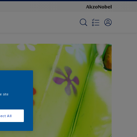
e site
ect All