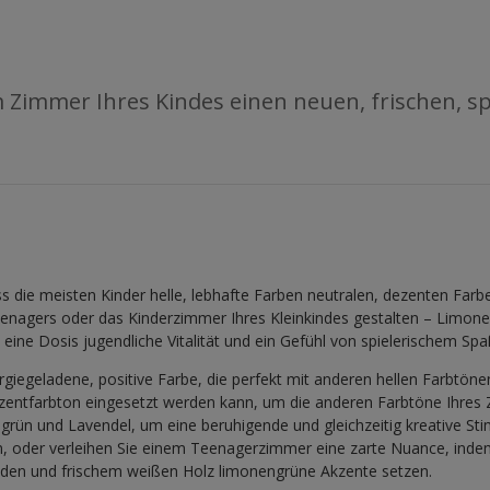
 Zimmer Ihres Kindes einen neuen, frischen, sp
ss die meisten Kinder helle, lebhafte Farben neutralen, dezenten Farbe
enagers oder das Kinderzimmer Ihres Kleinkindes gestalten – Limone
eine Dosis jugendliche Vitalität und ein Gefühl von spielerischem Spa
giegeladene, positive Farbe, die perfekt mit anderen hellen Farbtöne
kzentfarbton eingesetzt werden kann, um die anderen Farbtöne Ihres
rün und Lavendel, um eine beruhigende und gleichzeitig kreative St
, oder verleihen Sie einem Teenagerzimmer eine zarte Nuance, indem
nden und frischem weißen Holz limonengrüne Akzente setzen.