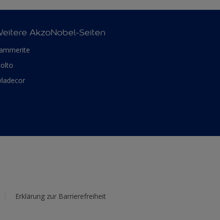
eitere AkzoNobel-Seiten
ammerite
olto
yladecor
Erklärung zur Barrierefreiheit