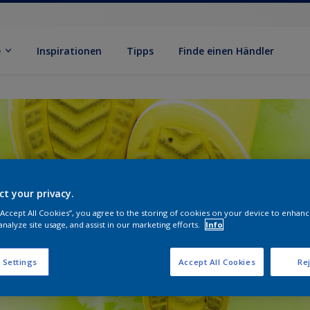
e
Inspirationen
Tipps
Finde einen Händler
ct your privacy.
 “Accept All Cookies”, you agree to the storing of cookies on your device to enhanc
analyze site usage, and assist in our marketing efforts.
Info
 Settings
Accept All Cookies
Rej