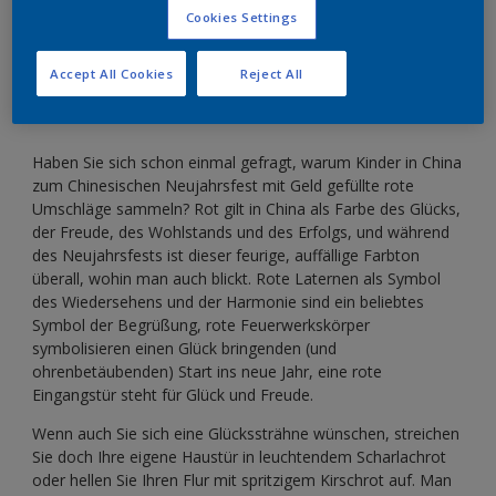
Die Farbe Rot ist Chinas „Glücksfarbe“ – sie soll
Cookies Settings
Glück und Erfolg bringen.
Accept All Cookies
Reject All
Haben Sie sich schon einmal gefragt, warum Kinder in China
zum Chinesischen Neujahrsfest mit Geld gefüllte rote
Umschläge sammeln? Rot gilt in China als Farbe des Glücks,
der Freude, des Wohlstands und des Erfolgs, und während
des Neujahrsfests ist dieser feurige, auffällige Farbton
überall, wohin man auch blickt. Rote Laternen als Symbol
des Wiedersehens und der Harmonie sind ein beliebtes
Symbol der Begrüßung, rote Feuerwerkskörper
symbolisieren einen Glück bringenden (und
ohrenbetäubenden) Start ins neue Jahr, eine rote
Eingangstür steht für Glück und Freude.
Wenn auch Sie sich eine Glückssträhne wünschen, streichen
Sie doch Ihre eigene Haustür in leuchtendem Scharlachrot
oder hellen Sie Ihren Flur mit spritzigem Kirschrot auf. Man