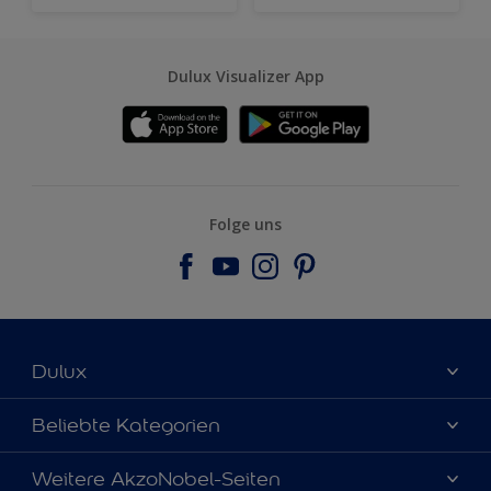
Dulux Visualizer App
Folge uns
Dulux
Über uns
Beliebte Kategorien
Farbgenauigkeit
Dulux Farben
Weitere AkzoNobel-Seiten
Kontaktieren Sie uns