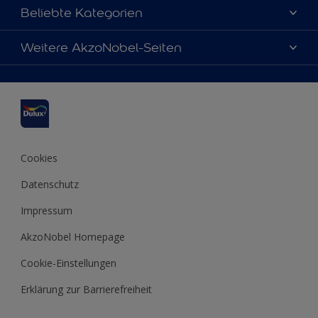
Über uns
Beliebte Kategorien
Farbgenauigkeit
Dulux Farben
Weitere AkzoNobel-Seiten
Kontaktieren Sie uns
Farbe des Jahres
Finden Sie einen Händler
Hammerite
Produkte
Sitemap
Molto
Inspirationen
Xyladecor
Tipps
Cookies
Datenschutz
Impressum
AkzoNobel Homepage
Cookie-Einstellungen
Erklärung zur Barrierefreiheit