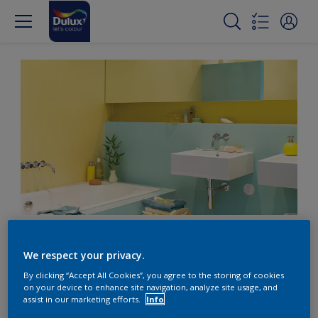
Kleines Badezimmer? Mit
We respect your privacy.
Farbe erwecken Sie es
By clicking “Accept All Cookies”, you agree to the storing of cookies
on your device to enhance site navigation, analyze site usage, and
zum Leben.
assist in our marketing efforts.
Info