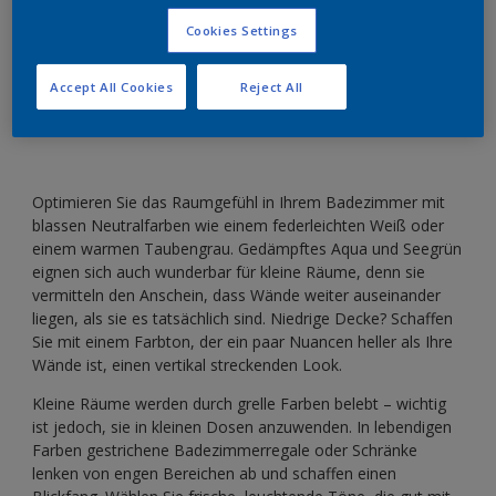
Cookies Settings
Verwandeln Sie Ihr kleines Bad mit neutralen
Farben und Blautönen in ein Raumwunder.
Accept All Cookies
Reject All
Optimieren Sie das Raumgefühl in Ihrem Badezimmer mit
blassen Neutralfarben wie einem federleichten Weiß oder
einem warmen Taubengrau. Gedämpftes Aqua und Seegrün
eignen sich auch wunderbar für kleine Räume, denn sie
vermitteln den Anschein, dass Wände weiter auseinander
liegen, als sie es tatsächlich sind. Niedrige Decke? Schaffen
Sie mit einem Farbton, der ein paar Nuancen heller als Ihre
Wände ist, einen vertikal streckenden Look.
Kleine Räume werden durch grelle Farben belebt – wichtig
ist jedoch, sie in kleinen Dosen anzuwenden. In lebendigen
Farben gestrichene Badezimmerregale oder Schränke
lenken von engen Bereichen ab und schaffen einen