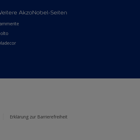
eitere AkzoNobel-Seiten
ammerite
olto
yladecor
Erklärung zur Barrierefreiheit