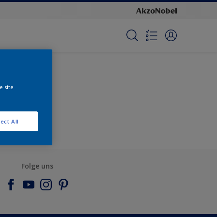
e site
ect All
Folge uns