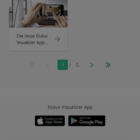
Die neue Dulux
Visualizer App:
Augmented
Reality macht
Ihre Farbauswahl
1
/
5
einfach wie nie
Dulux Visualizer App