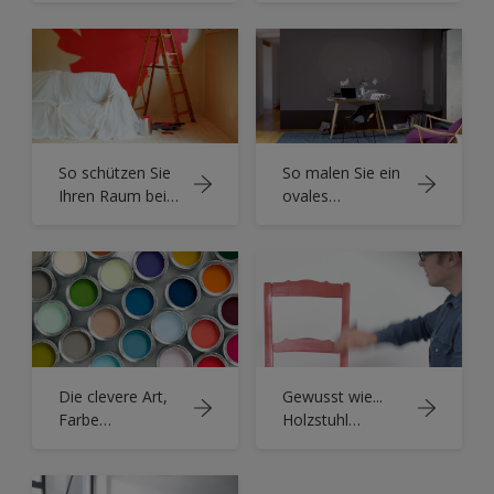
So schützen Sie
So malen Sie ein
Ihren Raum beim
ovales
Streichen
Wanddesign in 5
einfachen
Schritten
Die clevere Art,
Gewusst wie...
Farbe
Holzstuhl
aufzubewahren
streichen