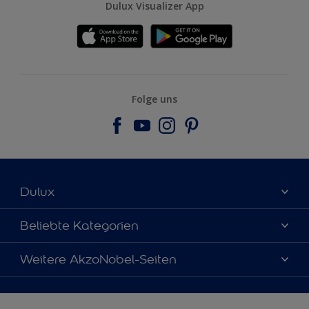
Dulux Visualizer App
Folge uns
Dulux
Über uns
Beliebte Kategorien
Farbgenauigkeit
Dulux Farben
Weitere AkzoNobel-Seiten
Kontaktieren Sie uns
Farbe des Jahres
Finden Sie einen Händler
Hammerite
Produkte
Sitemap
Molto