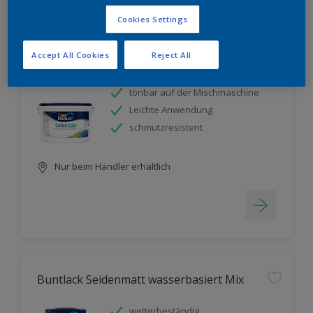
Filter
Cookies Settings
Accept All Cookies
Reject All
Latex Seidenglanz Mix
tönbar auf der Mischmaschine
Leichte Anwendung
schmutzresistent
Nur beim Händler erhältlich
Buntlack Seidenmatt wasserbasiert Mix
wetterbeständig