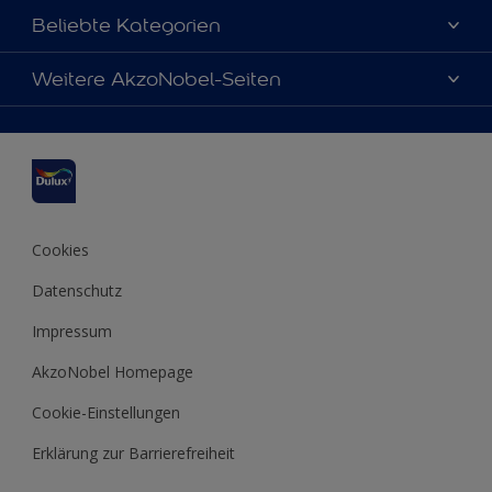
Über uns
Beliebte Kategorien
Farbgenauigkeit
Dulux Farben
Weitere AkzoNobel-Seiten
Kontaktieren Sie uns
Farbe des Jahres
Finden Sie einen Händler
Hammerite
Produkte
Sitemap
Molto
Inspirationen
Xyladecor
Tipps
Cookies
Datenschutz
Impressum
AkzoNobel Homepage
Cookie-Einstellungen
Erklärung zur Barrierefreiheit