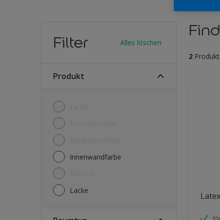
Find
Filter
Alles löschen
2
Produkt
Produkt
Farbe
Fassadenfarbe
Heizkörperfarbe
Innenwandfarbe
Klarlack
Lacke
Latex
tö