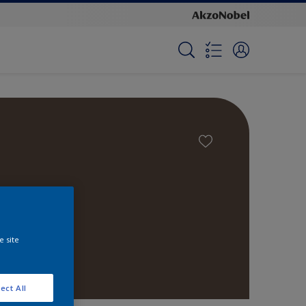
e site
ect All