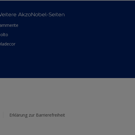
eitere AkzoNobel-Seiten
ammerite
olto
yladecor
Erklärung zur Barrierefreiheit