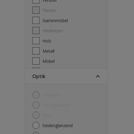
Fenster
Fliesen
Gartenmöbel
Heizkörper
Holz
Metall
Möbel
Plastik
Optik
Tapeten
Türen
Glänzend
Wände
Hochglänzend
Matt
Seidenglänzend