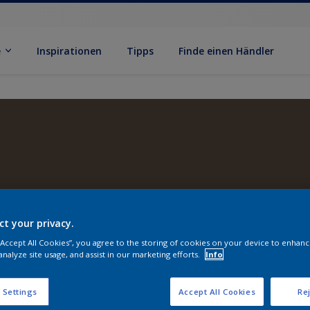
e
Inspirationen
Tipps
Finde einen Händler
ct your privacy.
 “Accept All Cookies”, you agree to the storing of cookies on your device to enhanc
analyze site usage, and assist in our marketing efforts.
Info
 Settings
Accept All Cookies
Rej