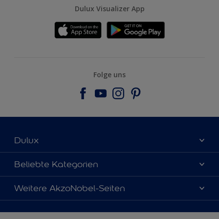
Dulux Visualizer App
Folge uns
Dulux
Über uns
Beliebte Kategorien
Farbgenauigkeit
Dulux Farben
Weitere AkzoNobel-Seiten
Kontaktieren Sie uns
Farbe des Jahres
Finden Sie einen Händler
Hammerite
Produkte