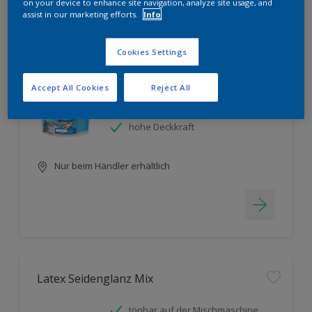
Filter
on your device to enhance site navigation, analyze site usage, and
assist in our marketing efforts.
Info
Cookies Settings
Fassadenschutz
Accept All Cookies
Reject All
tönbar auf der Mischmaschine
hohe Ergiebigkeit
hohe Deckkraft
Nur beim Händler erhältlich
Latex Seidenglanz Mix
tönbar auf der Mischmaschine