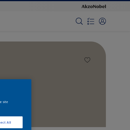
e site
ect All