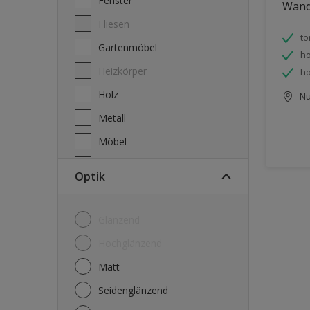
Fenster
Wand
Fliesen
tö
Gartenmöbel
ho
Heizkörper
ho
Holz
Nu
Metall
Möbel
Plastik
Optik
Tapeten
Türen
Glänzend
Wände
Hochglänzend
Matt
Seidenglänzend