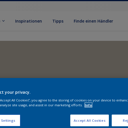
e
Inspirationen
Tipps
Finde einen Händler
ct your privacy.
 “Accept All Cookies”, you agree to the storing of cookies on your device to enhanc
analyze site usage, and assist in our marketing efforts.
Info
 Settings
Accept All Cookies
Rej