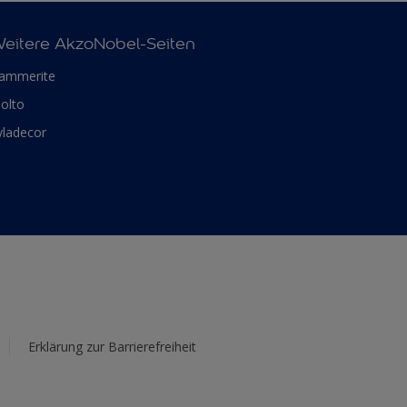
eitere AkzoNobel-Seiten
ammerite
olto
yladecor
Erklärung zur Barrierefreiheit