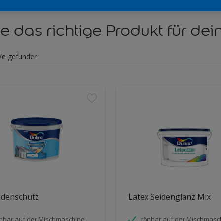
e das richtige Produkt für dein
/e gefunden
adenschutz
Latex Seidenglanz Mix
nbar auf der Mischmaschine
tönbar auf der Mischmasc