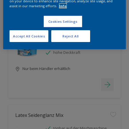
Filter
on your device to enhance site navigation, analyze site usage, and
assist in our marketing efforts.
Info
Cookies Settings
Fassadenschutz
Accept All Cookies
Reject All
tönbar auf der Mischmaschine
hohe Ergiebigkeit
hohe Deckkraft
Nur beim Händler erhältlich
Latex Seidenglanz Mix
tönbar auf der Mischmaschine