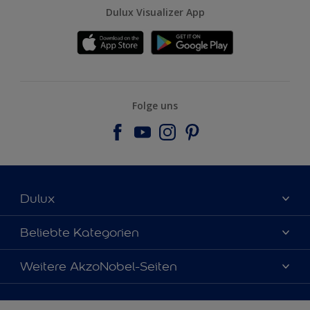
Dulux Visualizer App
Folge uns
Dulux
Über uns
Beliebte Kategorien
Farbgenauigkeit
Dulux Farben
Weitere AkzoNobel-Seiten
Kontaktieren Sie uns
Farbe des Jahres
Finden Sie einen Händler
Hammerite
Produkte