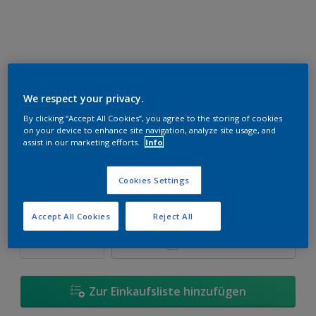
Shady Green B30
We respect your privacy.
Farbe ändern
By clicking “Accept All Cookies”, you agree to the storing of cookies
on your device to enhance site navigation, analyze site usage, and
assist in our marketing efforts.
Info
Größe
500 ml
1 L
Cookies Settings
Menge
Wieviel Farbe wird benötigt?
Accept All Cookies
Reject All
Berechnen
Zur Einkaufsliste hinzufügen